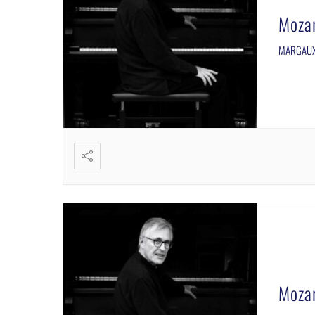
Moza
MARGAUX 
Moza