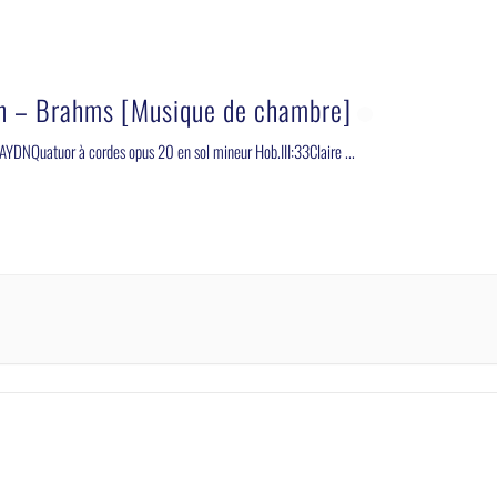
n – Brahms [Musique de chambre]
YDNQuatuor à cordes opus 20 en sol mineur Hob.III:33Claire
...