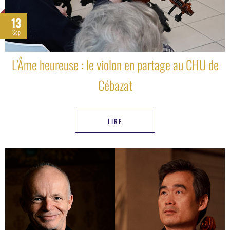
13
Sep
L’Âme heureuse : le violon en partage au CHU de
Cébazat
LIRE