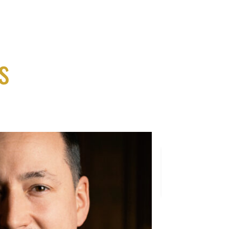
s
18
septembr
2026