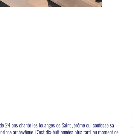
 de 24 ans chante les louanges de Saint Jérôme qui confesse sa
le prince archevêque. C’est dix-huit années plus tard, au moment de