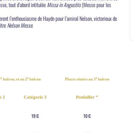
se, tout d’abord intitulée
Missa in Angustiis
(Messe pour les
èrent l’enthousiasme de Haydn pour l’amiral Nelson, victorieux de
titre
Nelson Messe
.
er
e
e
balcon, et au 2
balcon
Places situées au 3
balcon
e 2
Catégorie 3
Poulailler *
19 €
10 €