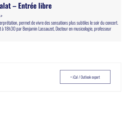
lat – Entrée libre
 »
erprétation, permet de vivre des sensations plus subtiles le soir du concert.
rt à 18h30 par Benjamin Lassauzet, Docteur en musicologie, professeur
+ iCal / Outlook export