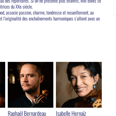
beau des répertoires. Si on ne présente plus Brahms, Mel Bonis se
trices du XXe siècle.
nod, associe passion, charme, tendresse et recueillement, au
t l’originalité des enchaînements harmoniques s’allient avec un
Raphaël Bernardeau
Isabelle Hernaïz