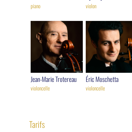
piano
violon
Jean-Marie Trotereau
Éric Moschetta
violoncelle
violoncelle
Tarifs