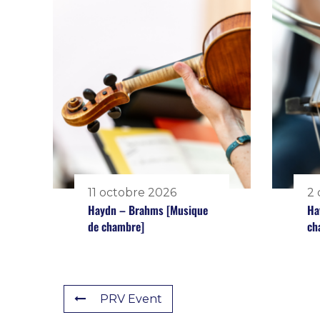
11 octobre 2026
2
Haydn – Brahms [Musique
Ha
de chambre]
ch
PRV Event