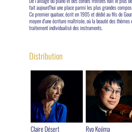
De l’alliage du piano et des cordes frottées naît le plus 
fait aujourd’hui une place parmi les plus grandes composi
Ce premier quatuor, écrit en 1905 et dédié au fils de Gou
moyen d’une écriture maîtrisée, où la beauté des thèmes e
traitement individualisé des instruments.
Distribution
Claire Désert
Ryo Kojima