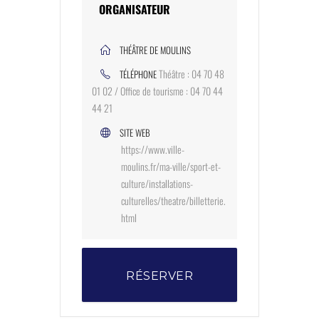
ORGANISATEUR
THÉÂTRE DE MOULINS
Théâtre : 04 70 48
TÉLÉPHONE
01 02 / Office de tourisme : 04 70 44
44 21
SITE WEB
https://www.ville-
moulins.fr/ma-ville/sport-et-
culture/installations-
culturelles/theatre/billetterie.
html
RÉSERVER