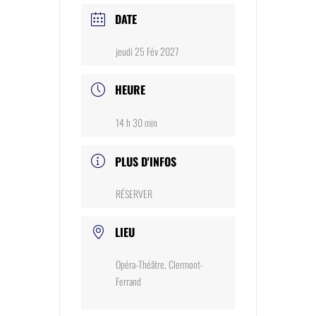
DATE
jeudi 25 Fév 2027
HEURE
14 h 30 min
PLUS D'INFOS
RÉSERVER
LIEU
Opéra-Théâtre, Clermont-
Ferrand